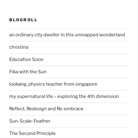
BLOGROLL
an ordinary city dweller in this unmapped wonderland
christina
Education Soon
Fika with the Sun
lookang, physics teacher from singapore
my supernatural life – exploring the 4th dimension
Reflect, Redesign and Re-embrace
Sun-Scale-Feather
The Second Principle