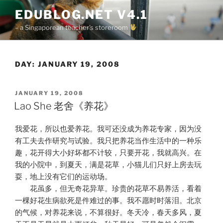
Skip
EDUBLOG.NET V4.1
to
– a Singaporean teacher's storeroom
content
DAY:
JANUARY 19, 2008
POSTED
JANUARY 19, 2008
ON
Lao She 老舍《养花》
我爱花，所以也爱养花。我可还没成为养花专家，因为没
有工夫去作研究与试验。我只把养花当作生活中的一种乐
趣，花开得大小好坏都不计较，只要开花，我就高兴。在
我的小院中，到夏天，满是花草，小猫儿们只好上房去玩
耍，地上没有它们的运动场。
花虽多，但无奇花异草。珍贵的花草不易养活，看着
一棵好花生病欲死是件难过的事。我不愿时时落泪。北京
的气候，对养花来说，不算很好。冬天冷，春天多风，夏