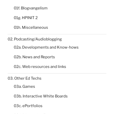
01f. Blogvangelism
01g. HPINIT 2
01h. Miscellaneous
02. Podcasting/Audioblogging
02a. Developments and Know-hows
02b. News and Reports
02c. Web resources and links
03. Other Ed Techs
03a. Games
03b. Interactive White Boards
03c. ePortfolios