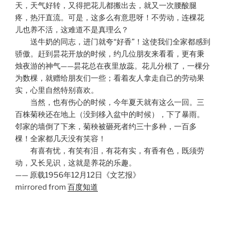
天，天气好转，又得把花儿都搬出去，就又一次腰酸腿
疼，热汗直流。可是，这多么有意思呀！不劳动，连棵花
儿也养不活，这难道不是真理么？
送牛奶的同志，进门就夸“好香”！这使我们全家都感到
骄傲。赶到昙花开放的时候，约几位朋友来看看，更有秉
烛夜游的神气——昙花总在夜里放蕊。花儿分根了，一棵分
为数棵，就赠给朋友们一些；看着友人拿走自己的劳动果
实，心里自然特别喜欢。
当然，也有伤心的时候，今年夏天就有这么一回。三
百株菊秧还在地上（没到移入盆中的时候），下了暴雨。
邻家的墙倒了下来，菊秧被砸死者约三十多种，一百多
棵！全家都几天没有笑容！
有喜有忧，有笑有泪，有花有实，有香有色，既须劳
动，又长见识，这就是养花的乐趣。
—— 原载1956年12月12日《文艺报》
mirrored from
百度知道