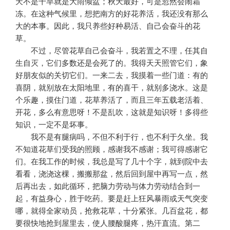
天不是干旱就是大雨倾盆；秋天最好，可是忽然会闹霜
冻。在这种气候里，想把南方的好花养活，我还没有那么
大的本事。因此，我只养些好种易活、自己会奋斗的花
草。
不过，尽管花草自己会奋斗，我若置之不理，任其自
生自灭，它们多数还是会死了的。我得天天照管它们，象
好朋友似的关切它们。一来二去，我摸着一些门道：有的
喜阴，就别放在太阳地里，有的喜干，就别多浇水。这是
个乐趣，摸住门道，花草养活了，而且三年五载老活着、
开花，多么有意思呀！不是乱吹，这就是知识呀！多得些
知识，一定不是坏事。
我不是有腿病吗，不但不利于行，也不利于久坐。我
不知道花草们受我的照顾，感谢我不感谢；我可得感谢它
们。在我工作的时候，我总是写了几十个字，就到院中去
看看，浇浇这棵，搬搬那盆，然后回到屋中再写一点，然
后再出去，如此循环，把脑力劳动与体力劳动结合到一
起，有益身心，胜于吃药。要是赶上狂风暴雨或天气突变
哪，就得全家动员，抢救花草，十分紧张。几百盆花，都
要很快地抢到屋里去，使人腰酸腿疼，热汗直流。第二