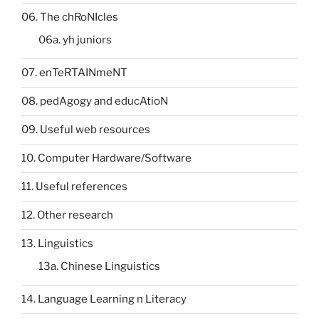
06. The chRoNIcles
06a. yh juniors
07. enTeRTAINmeNT
08. pedAgogy and educAtioN
09. Useful web resources
10. Computer Hardware/Software
11. Useful references
12. Other research
13. Linguistics
13a. Chinese Linguistics
14. Language Learning n Literacy