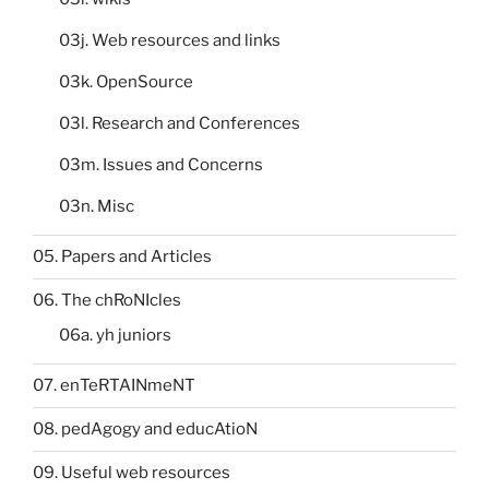
03j. Web resources and links
03k. OpenSource
03l. Research and Conferences
03m. Issues and Concerns
03n. Misc
05. Papers and Articles
06. The chRoNIcles
06a. yh juniors
07. enTeRTAINmeNT
08. pedAgogy and educAtioN
09. Useful web resources