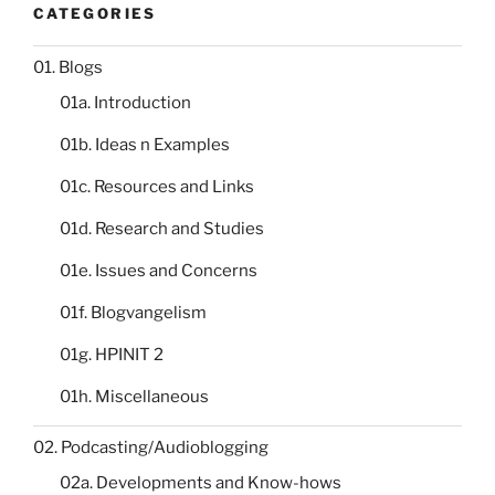
CATEGORIES
01. Blogs
01a. Introduction
01b. Ideas n Examples
01c. Resources and Links
01d. Research and Studies
01e. Issues and Concerns
01f. Blogvangelism
01g. HPINIT 2
01h. Miscellaneous
02. Podcasting/Audioblogging
02a. Developments and Know-hows