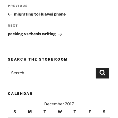
Post
Previous
PREVIOUS
navigation
Post
migrating to Huawei phone
Next
NEXT
Post
packing vs thesis writing
SEARCH THE STOREROOM
Search
Search
for:
CALENDAR
December 2017
S
M
T
W
T
F
S