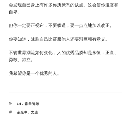
会发现自己身上有许多你所厌恶的缺点。这会使你沮丧和
自卑。
但你一定要正视它，不要躲避，要一点点地加以改正。
你要知道，战胜自己比征服他人还要艰巨和有意义。
不管世界潮流如何变化，人的优秀品质却是永恒：正直、
勇敢、独立。
我希望你是一个优秀的人。
CATEGORIES
14. 篇章选读
TAGS
余光中
,
文选