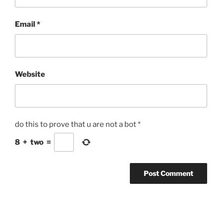
Email
*
Website
do this to prove that u are not a bot
*
8
+
two
=